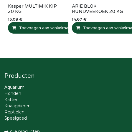
Kasper MULTIMIX KIP
ARIE BLOK
20 KG
RUNDVEEKOEK 20 KG
15,08
€
14,67
€
Toevoegen aan winkelmandje
Toevoegen aan winkelma
Vergelijken
T
Producten
Aquarium
Honden
Katten
Knaagdieren
Reptielen
Speelgoed
Alle producten