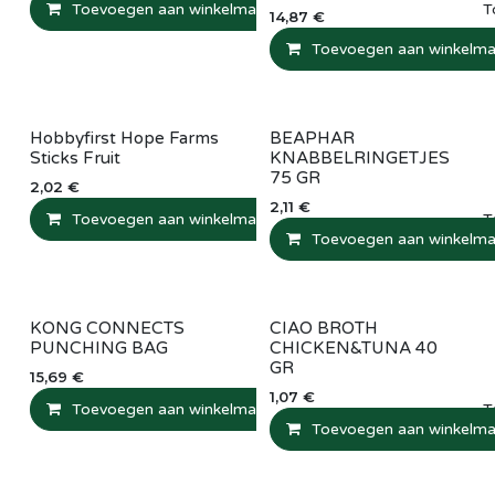
Toevoegen aan winkelmandje
Vergelijken
T
14,87
€
Toevoegen aan winkelma
Hobbyfirst Hope Farms
BEAPHAR
Sticks Fruit
KNABBELRINGETJES
75 GR
2,02
€
2,11
€
Toevoegen aan winkelmandje
Vergelijken
T
Toevoegen aan winkelma
KONG CONNECTS
CIAO BROTH
PUNCHING BAG
CHICKEN&TUNA 40
GR
15,69
€
1,07
€
Toevoegen aan winkelmandje
Vergelijken
T
Toevoegen aan winkelma