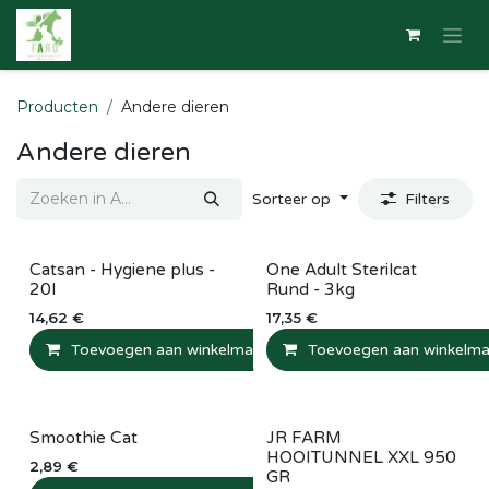
Overslaan naar inhoud
Producten
Andere dieren
Andere dieren
Sorteer op
Filters
Catsan - Hygiene plus -
One Adult Sterilcat
20l
Rund - 3kg
14,62
€
17,35
€
Toevoegen aan winkelmandje
Toevoegen aan winkelma
Vergelijken
T
Smoothie Cat
JR FARM
HOOITUNNEL XXL 950
2,89
€
GR