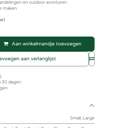
wandelingen en outdoor avonturen
te maken
tw)
Aan winkelmandje toevoegen
voegen aan verlanglijst
n
n 30 dagen
agen
Small
,
Large