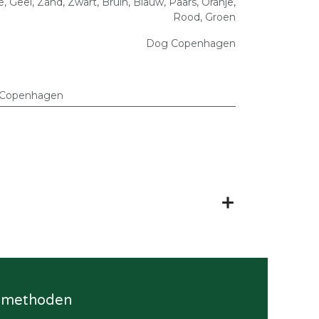
e
,
Geel
,
Zand
,
Zwart
,
Bruin
,
Blauw
,
Paars
,
Oranje
,
Rood
,
Groen
Dog Copenhagen
Copenhagen
lmethoden