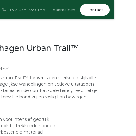
+32 475 789 155
Aanmelden
Contact
agen Urban Trail™
ling)
rban Trail™ Leash
is een sterke en stijlvolle
agelijkse wandelingen en actieve uitstappen.
ateriaal en de comfortabele handgreep heb je
 terwijl je hond vrij en veilig kan bewegen.
jn voor intensief gebruik
 ook bij trekkende honden
bestendig materiaal