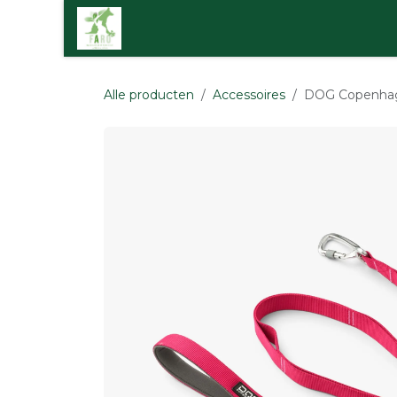
Overslaan naar inhoud
Startpagi
Alle producten
Accessoires
DOG Copenhage