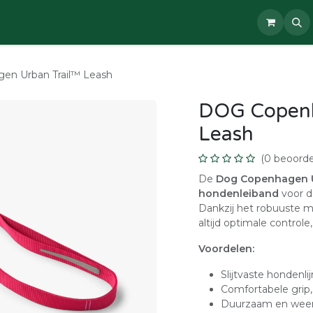
na
Shop
Diensten
Prijzen
Afspraak
Contact
n Urban Trail™ Leash
DOG Copenh
Leash
(0 beoorde
De
Dog Copenhagen U
hondenleiband
voor d
Dankzij het robuuste m
altijd optimale controle,
Voordelen:
Slijtvaste hondenli
Comfortabele grip,
Duurzaam en weer